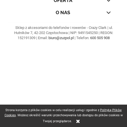
OFERTA
O NAS
Sklep z akcesoriami do telefonów i rowerów - Crazy Clark | ul.
Hutników 7, 42-202 Częstochowa | NIP: 9491545250 | REGON:
152191309 | Email:
biuro@zuzpol.pl
| Telefon:
600 505 908
Strona korzysta z plików cookies w celu realizacji usług i zgodnie z
Polityką Plików
Cookies
. Możesz określić warunki przechowywania lub dostępu do plików cookies w
Twojej przeglądarce.