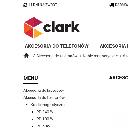
14-DNI NA ZWROT
DARMOW
AKCESORIA DO TELEFONÓW
AKCESORIA
Akcesoria do telefonów
Kable magnetyczne
Ak
BLOG
SPRZEDAŻ HURTOWA B2B
AKCESO
MENU
Akcesoria do laptopów
Akcesoria do telefonów
Kable magnetyczne
PD 240 W
PD 100 W
PD 60W