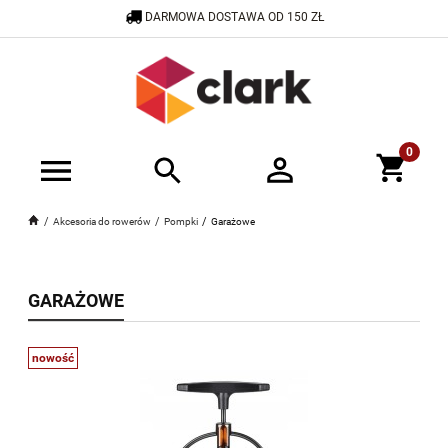
DARMOWA DOSTAWA OD 150 ZŁ
600 505 908
SKLEP@CRAZYCLARK.PL
Akcesoria do rowerów
Pompki
Garażowe
GARAŻOWE
nowość