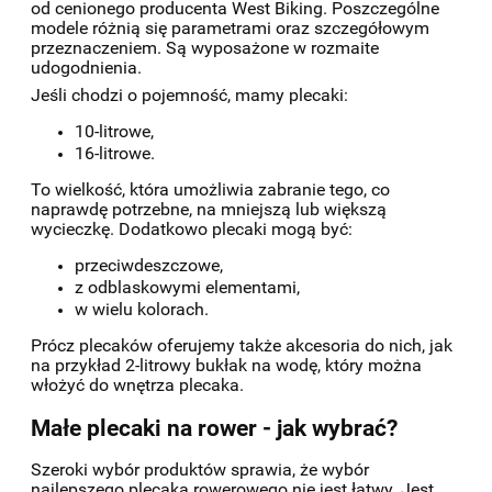
od cenionego producenta West Biking. Poszczególne
modele różnią się parametrami oraz szczegółowym
przeznaczeniem. Są wyposażone w rozmaite
udogodnienia.
Jeśli chodzi o pojemność, mamy plecaki:
10-litrowe,
16-litrowe.
To wielkość, która umożliwia zabranie tego, co
naprawdę potrzebne, na mniejszą lub większą
wycieczkę. Dodatkowo plecaki mogą być:
przeciwdeszczowe,
z odblaskowymi elementami,
w wielu kolorach.
Prócz plecaków oferujemy także akcesoria do nich, jak
na przykład 2-litrowy bukłak na wodę, który można
włożyć do wnętrza plecaka.
Małe plecaki na rower - jak wybrać?
Szeroki wybór produktów sprawia, że wybór
najlepszego plecaka rowerowego nie jest łatwy. Jest