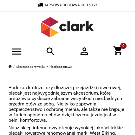
DARMOWA DOSTAWA OD 150 ZŁ
600 505 908
SKLEP@CRAZYCLARK.PL
Akcesoria do rowerów
Plecaki sportowe
Podczas krótszej czy dłuższej przejażdżki rowerowej,
plecak jest najwygodniejszym akcesorium, które
umożliwia cykliście zabranie wszystkich niezbędnych
przedmiotów ze sobą. Nie tylko zapewnia
bezpieczeństwo i ochronę mienia, ale także nie krępuje
w żaden sposób ruchów, dzięki czemu jazda jest w
pełni komfortowa.
Nasz sklep internetowy oferuje wysokiej jakości lekkie
plecaki rowerowe renomowanej marki West Biking.