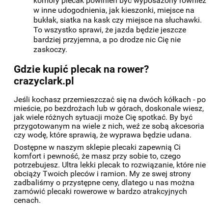
komory plecak powinien być wyposażony również
w inne udogodnienia, jak kieszonki, miejsce na
bukłak, siatka na kask czy miejsce na słuchawki.
To wszystko sprawi, że jazda będzie jeszcze
bardziej przyjemna, a po drodze nic Cię nie
zaskoczy.
Gdzie kupić plecak na rower?
crazyclark.pl
Jeśli kochasz przemieszczać się na dwóch kółkach - po
mieście, po bezdrożach lub w górach, doskonale wiesz,
jak wiele różnych sytuacji może Cię spotkać. By być
przygotowanym na wiele z nich, weź ze sobą akcesoria
czy wodę, które sprawią, że wyprawa będzie udana.
Dostępne w naszym sklepie plecaki zapewnią Ci
komfort i pewność, że masz przy sobie to, czego
potrzebujesz. Ultra lekki plecak to rozwiązanie, które nie
obciąży Twoich pleców i ramion. My ze swej strony
zadbaliśmy o przystępne ceny, dlatego u nas można
zamówić plecaki rowerowe w bardzo atrakcyjnych
cenach.